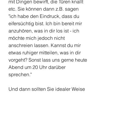
mit Dingen bewirft, die Türen knallt 
etc. Sie können dann z.B. sagen 
"ich habe den Eindruck, dass du 
eifersüchtig bist. Ich bin bereit mir 
anzuhören, was in dir los ist - ich 
möchte mich jedoch nicht 
anschreien lassen. Kannst du mir 
etwas ruhiger mitteilen, was in dir 
vorgeht? Sonst lass uns gerne heute 
Abend um 20 Uhr darüber 
sprechen."
Und dann sollten Sie idealer Weise 
gemeinsam überlegen: Gibt es was, 
was Ihrem Partner helfen würde, 
sich sicherer in der Beziehung zu 
fühlen, was Sie ihm geben können? 
Könnten z.B. kleine Rituale der 
Wertschätzung und 