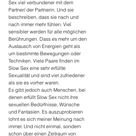
Sex viel verbundener mit dem 
Partner/ der Partnerin. Und sie 
beschreiben, dass sie nach und 
nach immer mehr fühlen. Viel 
sensibler werden für alle möglichen 
Berührungen. Dass es mehr um den 
Austausch von Energien geht als 
um bestimmte Bewegungen oder 
Techniken. Viele Paare finden im 
Slow Sex eine sehr erfüllte 
Sexualität und sind viel zufriedener 
als sie es vorher waren. 
Es gibt jedoch auch Menschen, bei 
denen erfüllt Slow Sex nicht ihre 
sexuellen Bedürfnisse, Wünsche 
und Fantasien. Es auszuprobieren 
lohnt es sich meiner Meinung nach 
immer. Und nicht einmal, sondern 
schon über einen Zeitraum von 