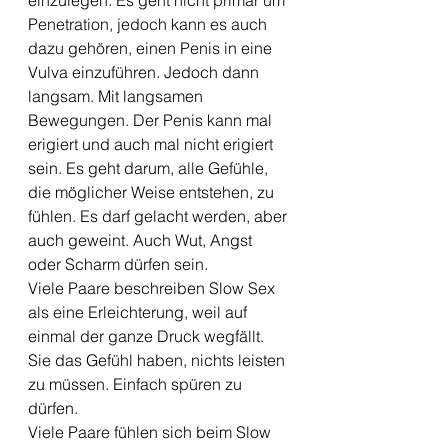
einzulegen. Es geht nicht primär um 
Penetration, jedoch kann es auch 
dazu gehören, einen Penis in eine 
Vulva einzuführen. Jedoch dann 
langsam. Mit langsamen 
Bewegungen. Der Penis kann mal 
erigiert und auch mal nicht erigiert 
sein. Es geht darum, alle Gefühle, 
die möglicher Weise entstehen, zu 
fühlen. Es darf gelacht werden, aber 
auch geweint. Auch Wut, Angst 
oder Scharm dürfen sein. 
Viele Paare beschreiben Slow Sex 
als eine Erleichterung, weil auf 
einmal der ganze Druck wegfällt. 
Sie das Gefühl haben, nichts leisten 
zu müssen. Einfach spüren zu 
dürfen. 
Viele Paare fühlen sich beim Slow 