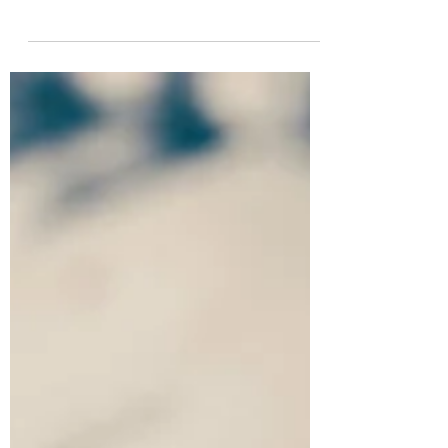
Immer mehr Paare denken heute darüber
nach, ihre Beziehung zu öffnen – sei es
aus Neugier, dem Wunsch nach
persönlicher Entfaltung oder um neue
Erfahrungen zu sammeln. Doch wie
beginnt man so einen Prozess, ohne die
Beziehung zu überfordern oder das
Vertrauen zu gefährden?