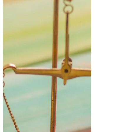
Checkliste Zusammengestellt, an der ihr
euch an den wichtigsten Themen
entlanghangeln könnt. Diese Liste
Bezieht sich auf Vereinbarungen zur
Kommunikation, Form / Häufigkeit /
Intensität, dem Einfluss / Macht, die ihr
ausüben dürft, Rituale / Vereinbarungen
zum Wiedersehen, sexuelle Praktiken,
Regelungen zur Verhütung und Vereinbar