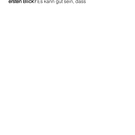
ersten Blick? 
Es kann gut sein, dass 
wir uns auf den ersten Blick zu 
jemanden hingezogen fühlen und 
eine starke Verbundenheit spüren. 
Ich würde dies jedoch nicht als 
"Liebe" bezeichnen. Sondern Liebe 
ist etwas, was sich dann mit der Zeit 
draus entwickeln kann.
Alle ansehen
Aktuelle Beiträge